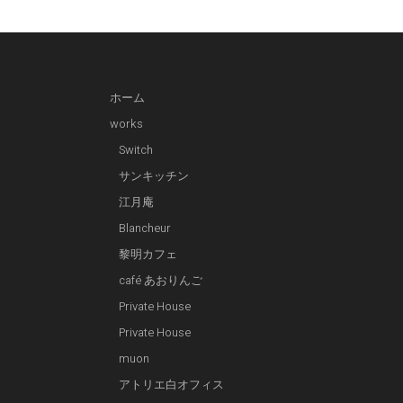
ホーム
works
Switch
サンキッチン
江月庵
Blancheur
黎明カフェ
café あおりんご
Private House
Private House
muon
アトリエ白オフィス